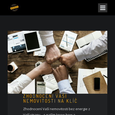
ZHODNOCENÍ VAŠÍ
NEMOVITOSTI NA KLÍČ
Zhodnocení Vaší nemovitosti bez energie z
Vaší strany – s naším know-how a