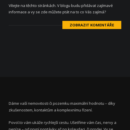
Vítejte na těchto stránkách. V blogu budu přidávat zajímavé
informace a vy se zde můžete ptát na to co Vás zajímá?
ZOBRAZIT KOMENTÁŘE
Dáme vaší nemovitosti či pozemku maximální hodnotu – díky
zkušenostem, kontaktům a komplexnímu řízení.
Povol.to vám ukáže rychlejší cestu. Ušetříme vám čas, nervy a
peníze – od první poptávky až po kolaudaci, či prodej. Vy se