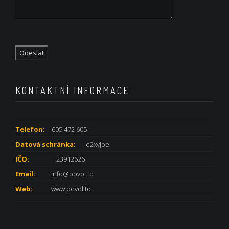
KONTAKTNÍ INFORMACE
Telefon:
605 472 605
Datová schránka:
e2xvjbe
IČO:
23912626
Email:
info@povol.to
Web:
www.povol.to