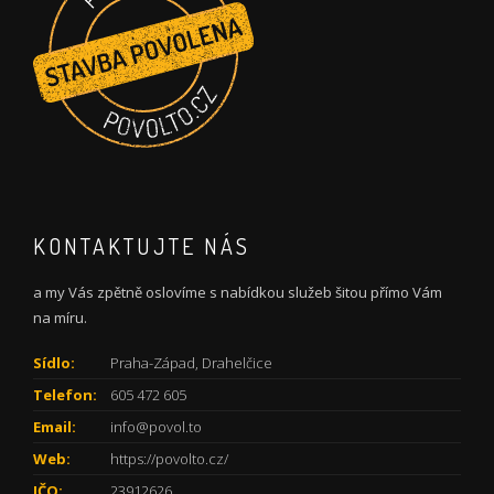
KONTAKTUJTE NÁS
a my Vás zpětně oslovíme s nabídkou služeb šitou přímo Vám
na míru.
Sídlo:
Praha-Západ, Drahelčice
Telefon:
605 472 605
Email:
info@povol.to
Web:
https://povolto.cz/
IČO:
23912626