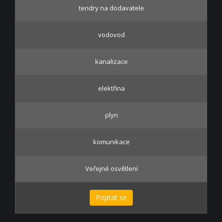
tendry na dodavatele
vodovod
kanalizace
elektřina
plyn
komunikace
Veřejné osvětlení
Poptat se