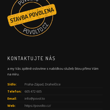
KONTAKTUJTE NÁS
a my Vás zpětně oslovíme s nabídkou služeb šitou přímo Vám
na míru.
Sídlo:
Praha-Západ, Drahelčice
Telefon:
605 472 605
Email:
info@povol.to
Web:
https://povolto.cz/