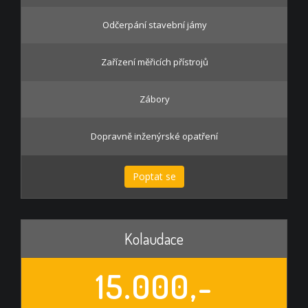
Odčerpání stavební jámy
Zařízení měřicích přístrojů
Zábory
Dopravně inženýrské opatření
Poptat se
Kolaudace
15.000,-