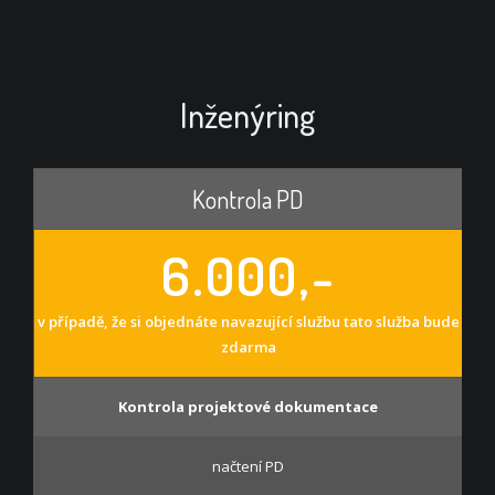
Inženýring
Kontrola PD
6.000,-
v případě, že si objednáte navazující službu tato služba bude
zdarma
Kontrola
projektové dokumentace
načtení PD