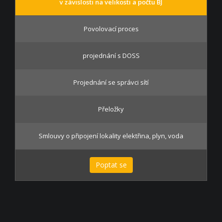
v závislosti na velikosti a počtu BJ
Povolovací proces
projednání s DOSS
Projednání se správci sítí
Přeložky
Smlouvy o připojení lokality elektřina, plyn, voda
Poptat se