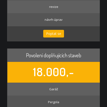
revize
návrh úprav
Poptat se
Povolení doplňujících staveb
18.000,-
Garáž
Pergola