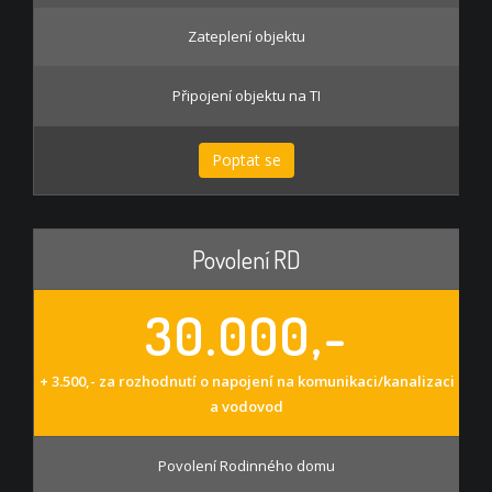
Zateplení objektu
Připojení objektu na TI
Poptat se
Povolení RD
30.000,-
+ 3.500,- za rozhodnutí o napojení na komunikaci/kanalizaci
a vodovod
Povolení Rodinného domu