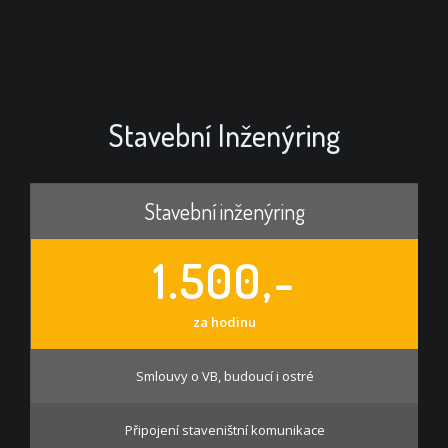
Stavební Inženýring
Stavební inženýring
1.500,-
za hodinu
Smlouvy o VB, budoucí i ostré
Připojení staveništní komunikace