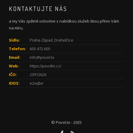
KONTAKTUJTE NÁS
a my Vás zpětně oslovíme s nabídkou služeb šitou přímo Vám
na míru.
Sídlo:
Praha-Západ, Drahelčice
Telefon:
605 472 605
Email:
info@povol.to
Web:
https://povolto.cz/
IČO:
23912626
IDDS:
e2xvjbe
© Povol.to - 2025