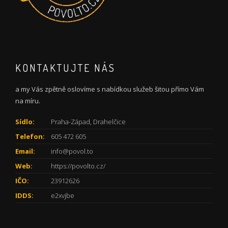
KONTAKTUJTE NÁS
a my Vás zpětně oslovíme s nabídkou služeb šitou přímo Vám
na míru.
Sídlo:
Praha-Západ, Drahelčice
Telefon:
605 472 605
Email:
info@povol.to
Web:
https://povolto.cz/
IČO:
23912626
IDDS:
e2xvjbe